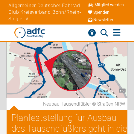
Mitglied werden
Allgemeiner Deutscher Fahrrad-
Club Kreisverband Bonn/Rhein-
Spenden
Sieg e. V.
Newsletter
Neubau Tausendfüßler © Straßen.NRW
Planfeststellung für Ausbau
des Tausendfüßlers geht in die