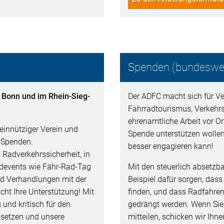
Spenden (bundeswei
n Bonn und im Rhein-Sieg-
Der ADFC macht sich für Ver
Fahrradtourismus, Verkehr
ehrenamtliche Arbeit vor Ort
einnütziger Verein und
Spende unterstützen wollen
d Spenden.
besser engagieren kann!
 Radverkehrssicherheit, in
adevents wie Fähr-Rad-Tag
Mit den steuerlich absetz
nd Verhandlungen mit der
Beispiel dafür sorgen, dass
ht Ihre Unterstützung! Mit
finden, und dass Radfahren
und kritisch für den
gedrängt werden. Wenn Si
nsetzen und unsere
mitteilen, schicken wir Ih