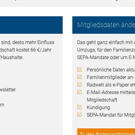
Mitgliedsdaten ände
 sind, desto mehr Einfluss
Das geht ganz einfach mit 
edschaft kostet 66 €/Jahr
Umzugs, für den Familienz
n/Haushalte.
SEPA-Mandate oder um E-M
Persönliche Daten aktu
Familienmitglieder an
Radwelt als e-Paper er
sletter
E-Mail-Adresse mitteil
Mitgliedschaft
rn
Kündigung
SEPA-Mandat für Mitgli
Zu den Änderungsformula