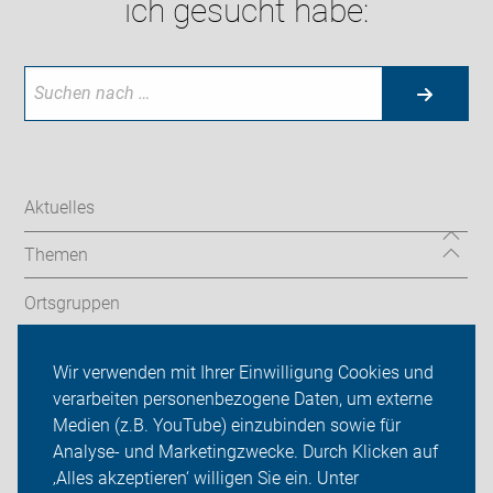
ich gesucht habe:
Aktuelles
Themen
Ortsgruppen
Touren
Wir verwenden mit Ihrer Einwilligung Cookies und
verarbeiten personenbezogene Daten, um externe
ADFC Bonn/Rhein-Sieg
Medien (z.B. YouTube) einzubinden sowie für
Sei dabei
Analyse- und Marketingzwecke. Durch Klicken auf
‚Alles akzeptieren‘ willigen Sie ein. Unter