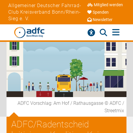
Mitglied werden
Allgemeiner Deutscher Fahrrad-
Club Kreisverband Bonn/Rhein-
Spenden
Sieg e. V.
Newsletter
ADFC Vorschlag: Am Hof / Rathausgasse © ADFC /
Streetmix
ADFC/Radentscheid