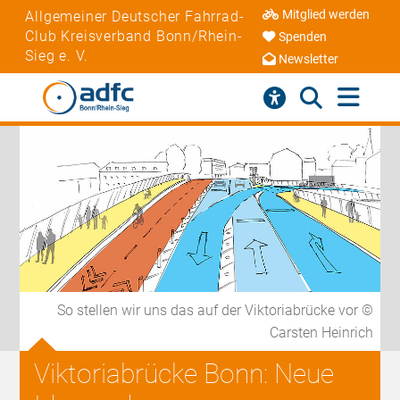
Mitglied werden
Allgemeiner Deutscher Fahrrad-
Club Kreisverband Bonn/Rhein-
Spenden
Sieg e. V.
Newsletter
So stellen wir uns das auf der Viktoriabrücke vor ©
Carsten Heinrich
Viktoriabrücke Bonn: Neue