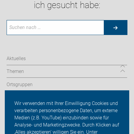
ich gesucht habe:
Aktuelles
Themen
Ortsgruppen
Touren
Wir verwenden mit Ihrer Einwilligung Cookies und
verarbeiten personenbezogene Daten, um externe
ADFC Bonn/Rhein-Sieg
Medien (z.B. YouTube) einzubinden sowie für
Sei dabei
Analyse- und Marketingzwecke. Durch Klicken auf
‚Alles akzeptieren‘ willigen Sie ein. Unter