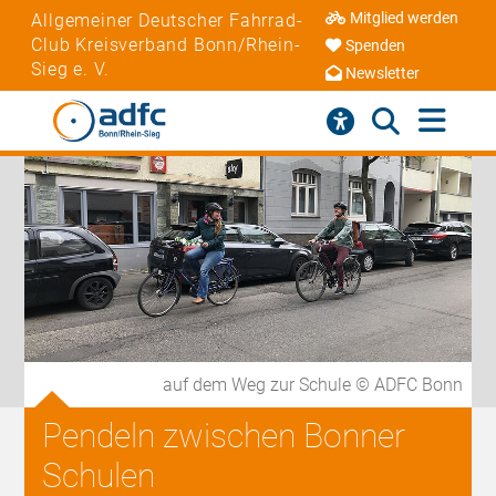
Mitglied werden
Allgemeiner Deutscher Fahrrad-
Club Kreisverband Bonn/Rhein-
Spenden
Sieg e. V.
Newsletter
auf dem Weg zur Schule © ADFC Bonn
Pendeln zwischen Bonner
Schulen