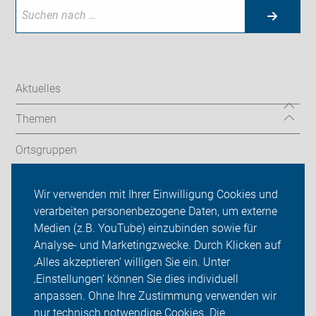
Aktuelles
Themen
Ortsgruppen
Touren
Wir verwenden mit Ihrer Einwilligung Cookies und
verarbeiten personenbezogene Daten, um externe
ADFC Bonn/Rhein-Sieg
Medien (z.B. YouTube) einzubinden sowie für
Sei dabei
Analyse- und Marketingzwecke. Durch Klicken auf
‚Alles akzeptieren‘ willigen Sie ein. Unter
Presse
‚Einstellungen‘ können Sie dies individuell
anpassen. Ohne Ihre Zustimmung verwenden wir
Login
nur technisch notwendige Cookies. Die