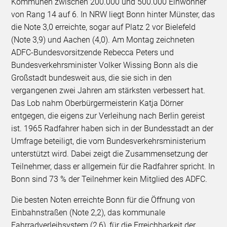
Kommunen zwischen 200.000 und 500.000 Einwohner
von Rang 14 auf 6. In NRW liegt Bonn hinter Münster, das
die Note 3,0 erreichte, sogar auf Platz 2 vor Bielefeld
(Note 3,9) und Aachen (4,0). Am Montag zeichneten
ADFC-Bundesvorsitzende Rebecca Peters und
Bundesverkehrsminister Volker Wissing Bonn als die
Großstadt bundesweit aus, die sie sich in den
vergangenen zwei Jahren am stärksten verbessert hat.
Das Lob nahm Oberbürgermeisterin Katja Dörner
entgegen, die eigens zur Verleihung nach Berlin gereist
ist. 1965 Radfahrer haben sich in der Bundesstadt an der
Umfrage beteiligt, die vom Bundesverkehrsministerium
unterstützt wird. Dabei zeigt die Zusammensetzung der
Teilnehmer, dass er allgemein für die Radfahrer spricht. In
Bonn sind 73 % der Teilnehmer kein Mitglied des ADFC.
Die besten Noten erreichte Bonn für die Öffnung von
Einbahnstraßen (Note 2,2), das kommunale
Fahrradverleihsystem (2,6), für die Erreichbarkeit der