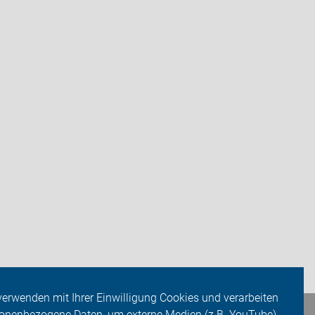
verwenden mit Ihrer Einwilligung Cookies und verarbeiten
onenbezogene Daten, um externe Medien (z.B. YouTube)