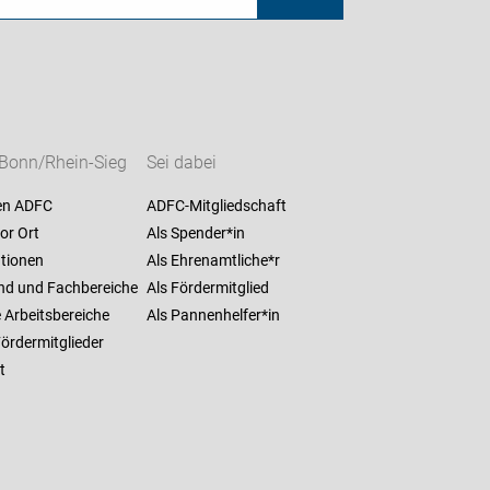
Bonn/Rhein-Sieg
Sei dabei
en ADFC
ADFC-Mitgliedschaft
or Ort
Als Spender*in
ationen
Als Ehrenamtliche*r
nd und Fachbereiche
Als Fördermitglied
 Arbeitsbereiche
Als Pannenhelfer*in
ördermitglieder
t