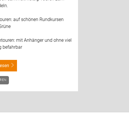
eln.
ttouren: auf schönen Rundkursen
Grüne
ntouren: mit Anhänger und ohne viel
g befahrbar
rlesen
UREN