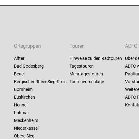
Ortsgruppen
Touren
ADFC 
Alfter
Hinweise zu den Radtouren
Über d
Bad Godesberg
Tagestouren
ADFC v
Beuel
Mehrtagestouren
Publik
Bergischer Rhein-Sieg-Kreis
Tourenvorschläge
Vorsta
Bornheim
Weitere
Euskirchen
ADFC F
Hennef
Kontak
Lohmar
Meckenheim
Niederkassel
Obere Sieg