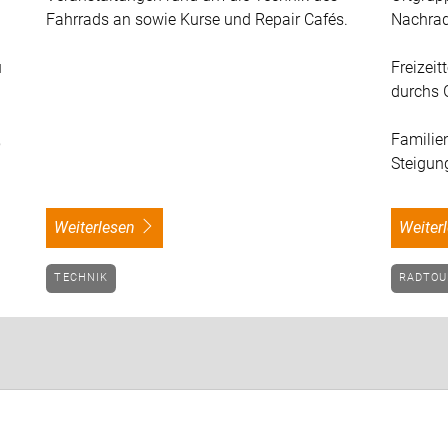
Fahrrads an sowie Kurse und Repair Cafés.
Nachrad
u
Freizei
durchs 
,
Familie
Steigun
weiterlesen
weite
TECHNIK
RADTO