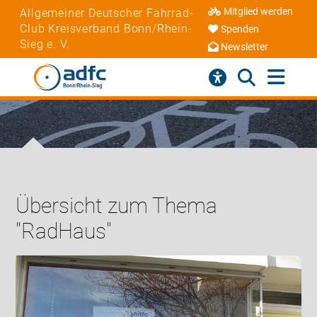
Mitglied werden
Allgemeiner Deutscher Fahrrad-
Club Kreisverband Bonn/Rhein-
Spenden
Sieg e. V.
Newsletter
Übersicht zum Thema
"RadHaus"