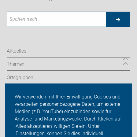
Aktuelles
Themen
Ortsgruppen
Touren
Wir verwenden mit Ihrer Einwilligung Cookies und
verarbeiten personenbezogene Daten, um externe
ADFC Bonn/Rhein-Sieg
Medien (z.B. YouTube) einzubinden sowie für
Sei dabei
Analyse- und Marketingzwecke. Durch Klicken auf
‚Alles akzeptieren‘ willigen Sie ein. Unter
Presse
‚Einstellungen‘ können Sie dies individuell